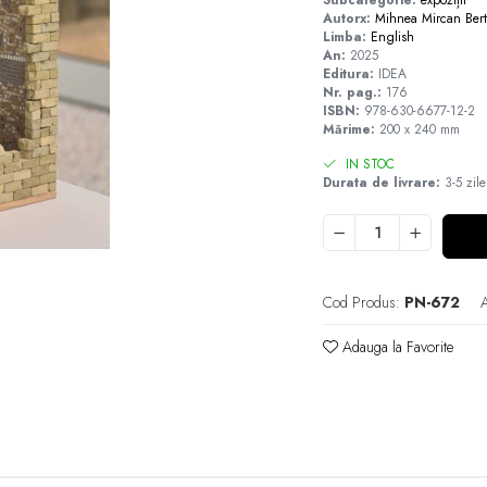
Autorx:
Mihnea Mircan
Ber
Limba:
English
An:
2025
Editura:
IDEA
Nr. pag.:
176
ISBN:
978-630-6677-12-2
Mărime:
200 x 240 mm
IN STOC
Durata de livrare:
3-5 zile
Cod Produs:
PN-672
A
Adauga la Favorite