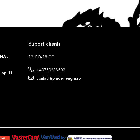
Suport clienti
INAL
12:00-18:00
+40750238502
, ap. 11
contact@pisica-neagra.ro