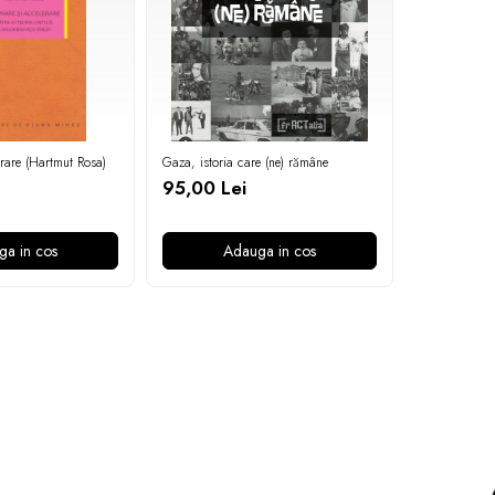
erare (Hartmut Rosa)
Gaza, istoria care (ne) rămâne
Războiul de g
95,00 Lei
39,90 Le
ga in cos
Adauga in cos
A