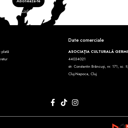
e în
Politica de Confidentialitate
Date comerciale
 plată
ASOCIAȚIA CULTURALĂ GERM
 retur
44034021
str. Constantin Brâncuși, nr. 171, sc. II
Cluj-Napoca, Cluj