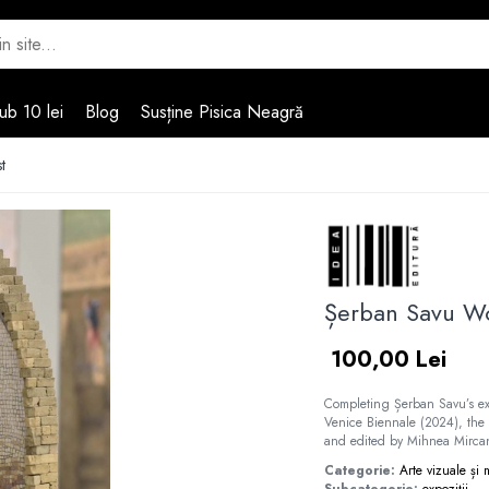
ub 10 lei
Blog
Susține Pisica Neagră
t
Șerban Savu Wo
100,00 Lei
Completing Șerban Savu’s ex
Venice Biennale (2024), the
and edited by Mihnea Mirca
Categorie:
Arte vizuale și
Subcategorie:
expoziții