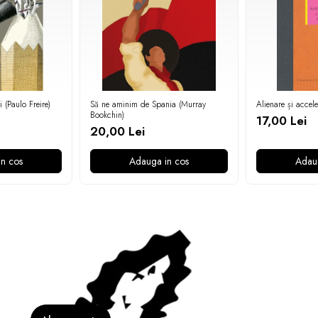
(Paulo Freire)
Să ne aminim de Spania (Murray
Alienare și accel
Bookchin)
17,00 Lei
20,00 Lei
n cos
Adauga in cos
Adau