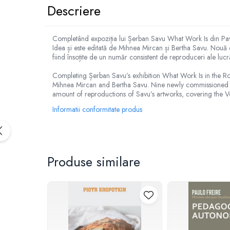
Descriere
Completând expoziția lui Șerban Savu What Work Is din Pavil
Idea și este editată de Mihnea Mircan și Bertha Savu. Nouă eseu
fiind însoțite de un număr consistent de reproduceri ale lucr
Completing Șerban Savu’s exhibition What Work Is in the Ro
Mihnea Mircan and Bertha Savu. Nine newly commissioned essay
amount of reproductions of Savu’s artworks, covering the Ve
Informatii conformitate produs
Produse similare