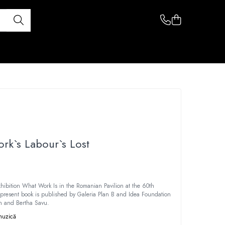
rk`s Labour`s Lost
hibition What Work Is in the Romanian Pavilion at the 60th
 present book is published by Galeria Plan B and Idea Foundation
n and Bertha Savu.
 muzică