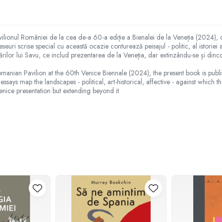
ionul României de la cea de-a 60-a ediție a Bienalei de la Veneția (2024), ca
ri scrise special cu această ocazie conturează peisajul - politic, al istoriei ar
ărilor lui Savu, ce includ prezentarea de la Veneția, dar extinzându-se și dinc
manian Pavilion at the 60th Venice Biennale (2024), the present book is pub
s map the landscapes - political, art-historical, affective - against which the
nice presentation but extending beyond it.