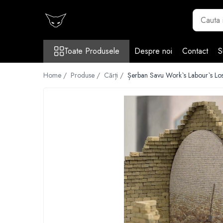
Toate Produsele
Toate Produsele
Despre noi
Contact
S
Cărți
Cărticele și broșuri
Home /
Produse /
Cărți /
Șerban Savu Work`s Labour`s Los
Reviste
Anticariat
Ilustrații
Stickere