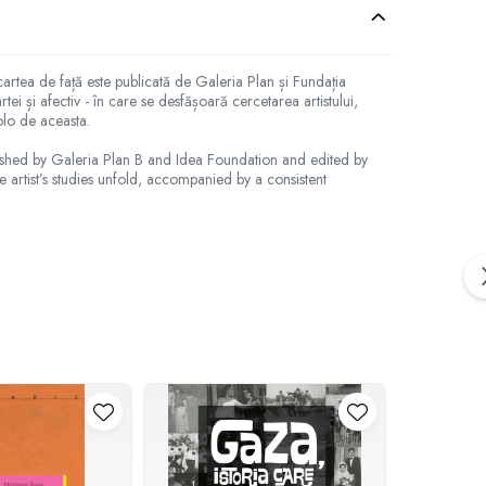
rtea de față este publicată de Galeria Plan și Fundația
tei și afectiv - în care se desfășoară cercetarea artistului,
olo de aceasta.
lished by Galeria Plan B and Idea Foundation and edited by
 artist’s studies unfold, accompanied by a consistent