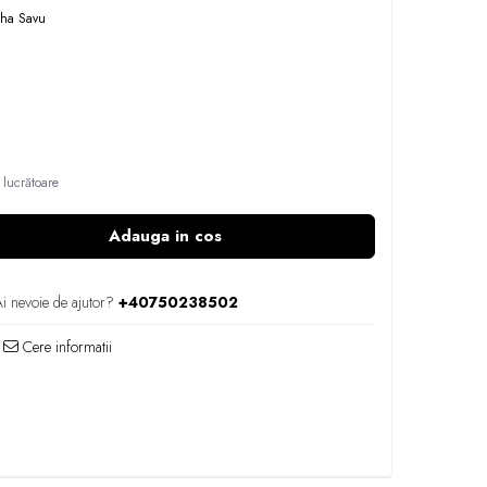
tha Savu
 lucrătoare
Adauga in cos
i nevoie de ajutor?
+40750238502
Cere informatii