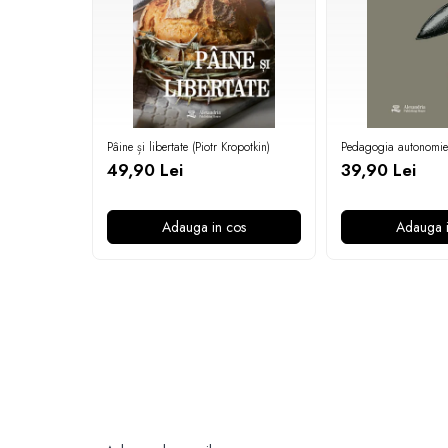
Pâine și libertate (Piotr Kropotkin)
Pedagogia autonomiei 
49,90 Lei
39,90 Lei
Adauga in cos
Adauga i
Newsletter
Nu rata ofertele si promotiile noastre