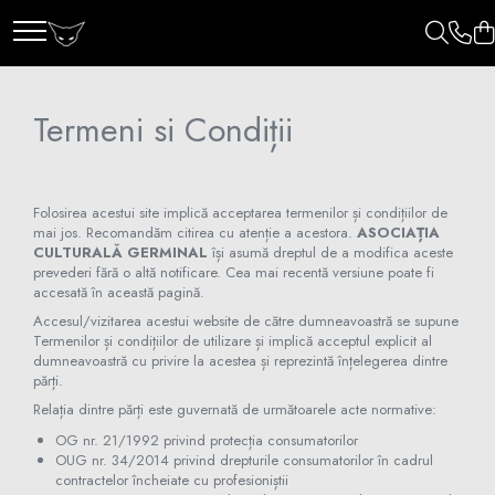
Termeni si Condiții
Folosirea acestui site implică acceptarea termenilor și condițiilor de
mai jos. Recomandăm citirea cu atenție a acestora.
ASOCIAȚIA
CULTURALĂ GERMINAL
își asumă dreptul de a modifica aceste
prevederi fără o altă notificare. Cea mai recentă versiune poate fi
accesată în această pagină.
Accesul/vizitarea acestui website de către dumneavoastră se supune
Termenilor și condițiilor de utilizare și implică acceptul explicit al
dumneavoastră cu privire la acestea și reprezintă înțelegerea dintre
părți.
Relația dintre părți este guvernată de următoarele acte normative:
OG nr. 21/1992 privind protecția consumatorilor
OUG nr. 34/2014 privind drepturile consumatorilor în cadrul
contractelor încheiate cu profesioniștii