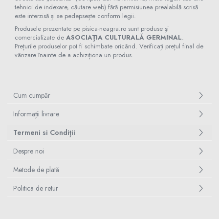
tehnici de indexare, căutare web) fără permisiunea prealabilă scrisă
este interzisă și se pedepsește conform legii.
Produsele prezentate pe pisica-neagra.ro sunt produse și
comercializate de
ASOCIAȚIA CULTURALĂ GERMINAL
.
Prețurile produselor pot fi schimbate oricând. Verificați prețul final de
vânzare înainte de a achiziționa un produs.
Cum cumpăr
Informații livrare
Termeni si Condiții
Despre noi
Metode de plată
Politica de retur