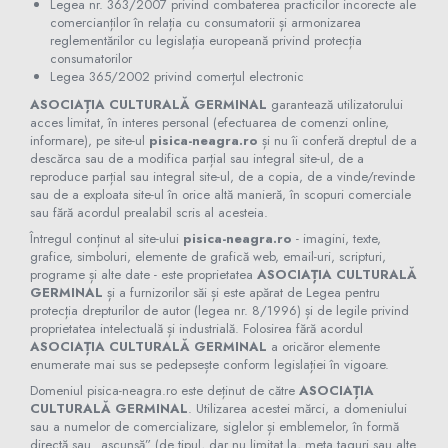
Legea nr. 363/2007 privind combaterea practicilor incorecte ale
comercianților în relația cu consumatorii și armonizarea
reglementărilor cu legislația europeană privind protecția
consumatorilor
Legea 365/2002 privind comerțul electronic
ASOCIAȚIA CULTURALĂ GERMINAL
garantează utilizatorului
acces limitat, în interes personal (efectuarea de comenzi online,
informare), pe site-ul
pisica-neagra.ro
și nu îi conferă dreptul de a
descărca sau de a modifica parțial sau integral site-ul, de a
reproduce parțial sau integral site-ul, de a copia, de a vinde/revinde
sau de a exploata site-ul în orice altă manieră, în scopuri comerciale
sau fără acordul prealabil scris al acesteia.
Întregul conținut al site-ului
pisica-neagra.ro
- imagini, texte,
grafice, simboluri, elemente de grafică web, email-uri, scripturi,
programe și alte date - este proprietatea
ASOCIAȚIA CULTURALĂ
GERMINAL
și a furnizorilor săi și este apărat de Legea pentru
protecția drepturilor de autor (legea nr. 8/1996) și de legile privind
proprietatea intelectuală și industrială. Folosirea fără acordul
ASOCIAȚIA CULTURALĂ GERMINAL
a oricăror elemente
enumerate mai sus se pedepsește conform legislației în vigoare.
Domeniul pisica-neagra.ro este deținut de către
ASOCIAȚIA
CULTURALĂ GERMINAL
. Utilizarea acestei mărci, a domeniului
sau a numelor de comercializare, siglelor și emblemelor, în formă
directă sau „ascunsă” (de tipul, dar nu limitat la, meta taguri sau alte