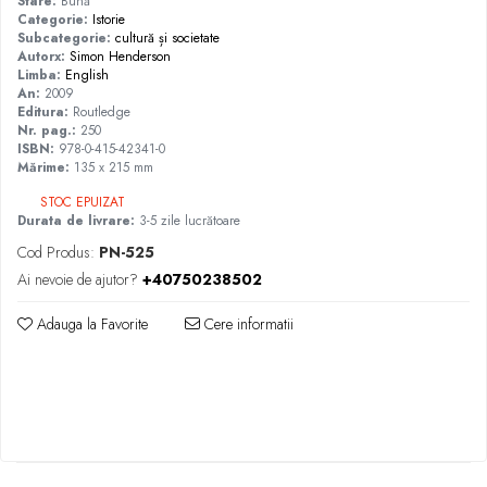
Stare:
Bună
Categorie:
Istorie
Subcategorie:
cultură și societate
Autorx:
Simon Henderson
Limba:
English
An:
2009
Editura:
Routledge
Nr. pag.:
250
ISBN:
978-0-415-42341-0
Mărime:
135 x 215 mm
STOC EPUIZAT
Durata de livrare:
3-5 zile lucrătoare
Cod Produs:
PN-525
Ai nevoie de ajutor?
+40750238502
Adauga la Favorite
Cere informatii