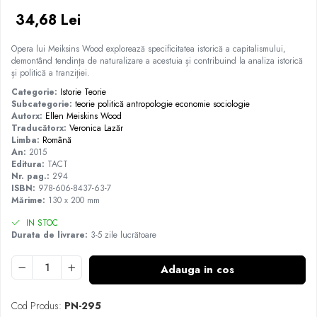
34,68 Lei
Opera lui Meiksins Wood explorează specificitatea istorică a capitalismului,
demontând tendința de naturalizare a acestuia și contribuind la analiza istorică
și politică a tranziției.
Categorie:
Istorie
Teorie
Subcategorie:
teorie politică
antropologie
economie
sociologie
Autorx:
Ellen Meiskins Wood
Traducătorx:
Veronica Lazăr
Limba:
Română
An:
2015
Editura:
TACT
Nr. pag.:
294
ISBN:
978-606-8437-63-7
Mărime:
130 x 200 mm
IN STOC
Durata de livrare:
3-5 zile lucrătoare
Adauga in cos
Cod Produs:
PN-295