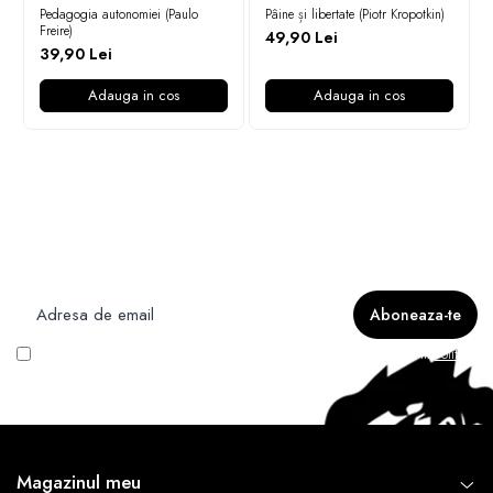
Pedagogia autonomiei (Paulo
Pâine și libertate (Piotr Kropotkin)
Freire)
49,90 Lei
39,90 Lei
Adauga in cos
Adauga in cos
Newsletter
Nu rata ofertele si promotiile noastre
Vreau să primesc newsletter cu promoțiile magazinului. Află mai multe în
Politica
de Confidentialitate
Magazinul meu