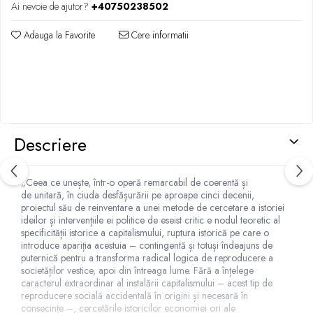
Ai nevoie de ajutor?
+40750238502
Adauga la Favorite
Cere informatii
Descriere
„Ceea ce unește, într-o operă remarcabil de coerentă și
de unitară, în ciuda desfășurării pe aproape cinci decenii,
proiectul său de reinventare a unei metode de cercetare a istoriei
ideilor și intervențiile ei politice de eseist critic e nodul teoretic al
specificității istorice a capitalismului, ruptura istorică pe care o
introduce apariția acestuia – contingentă și totuși îndeajuns de
puternică pentru a transforma radical logica de reproducere a
societăților vestice, apoi din întreaga lume. Fără a înțelege
caracterul extraordinar al instalării capitalismului – acest tip de
reproducere socială accidentală în origini și necesară în
consecințe –, cercetările istoricilor economiei ori ale