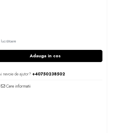
 lucrătoare
Adauga in cos
i nevoie de ajutor?
+40750238502
Cere informatii