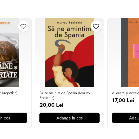
tr Kropotkin)
Să ne aminim de Spania (Murray
Alienare și accel
Bookchin)
17,00 Lei
20,00 Lei
n cos
Adauga in cos
Adau