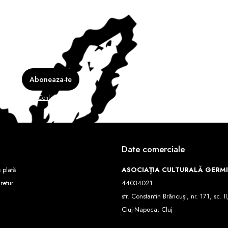
e în
Politica de Confidentialitate
Date comerciale
 plată
ASOCIAȚIA CULTURALĂ GERM
 retur
44034021
str. Constantin Brâncuși, nr. 171, sc. II
Cluj-Napoca, Cluj