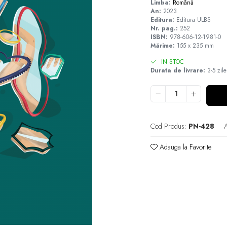
Limba:
Română
An:
2023
Editura:
Editura ULBS
Nr. pag.:
252
ISBN:
978-606-12-1981-0
Mărime:
155 x 235 mm
IN STOC
Durata de livrare:
3-5 zile
Cod Produs:
PN-428
A
Adauga la Favorite