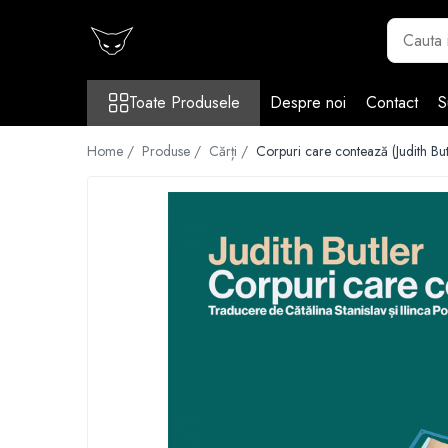
Toate Produsele
Toate Produsele
Despre noi
Contact
S
Cărți
Cărticele și broșuri
Home /
Produse /
Cărți /
Corpuri care contează (Judith But
Reviste
Anticariat
Ilustrații
Stickere