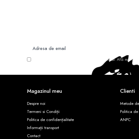
Newsletter
Nu rata ofertele si promotiile noastre
Vreau să primesc newsletter cu promoțiile magazinului. Află mai mult
Magazinul meu
Clienti
Despre noi
Metode de
Termeni si Condiții
Politica de
Politica de confidențialitate
ANPC
Informații transport
Contact