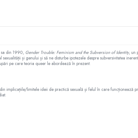
tea sa din 1990,
Gender Trouble: Feminism and the Subversion of Identity
, un 
exualității și genului și să ne disturbe ipotezele despre subversivitatea inerentă
pări pe care teoria queer le abordează în prezent.
n implicațiile/limitele ideii de practică sexuală și felul în care funcționează pr
iat.