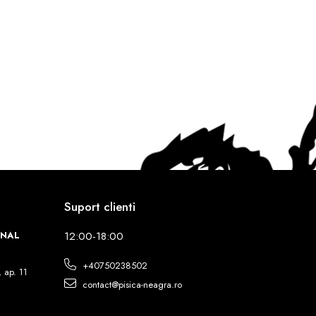
Suport clienti
INAL
12:00-18:00
+40750238502
, ap. 11
contact@pisica-neagra.ro