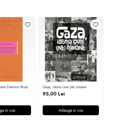
erare (Hartmut Rosa)
Gaza, istoria care (ne) rămâne
Războiul de g
95,00 Lei
39,90 Le
ga in cos
Adauga in cos
A