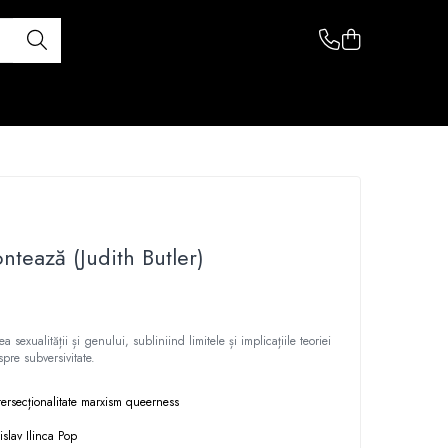
ntează (Judith Butler)
 sexualității și genului, subliniind limitele și implicațiile teoriei
pre subversivitate.
tersecționalitate
marxism
queerness
islav
Ilinca Pop