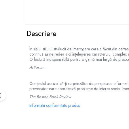
Descriere
În siajul stilului strălucit de interogare care a făcut din car
continuă să ne redea aici înțelegerea caracterului complex al s
O lectură indispensabilă pentru o gamă mai largă de preocu
Artforum
Conținutul acestei cărți surprinzător de perspicace e format di
provocator care abordează probleme de interes social imed
The Boston Book Review
Informatii conformitate produs