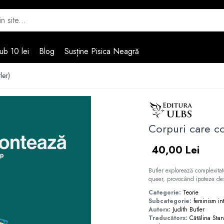
ub 10 lei
Blog
Susține Pisica Neagră
ler)
Corpuri care co
40,00 Lei
Butler explorează complexitatea
queer, provocând ipoteze des
Categorie:
Teorie
Subcategorie:
feminism
in
Autorx:
Judith Butler
Traducătorx:
Cătălina Stan