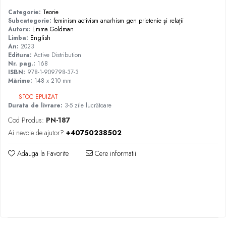
Categorie:
Teorie
Subcategorie:
feminism
activism
anarhism
gen
prietenie și relații
Autorx:
Emma Goldman
Limba:
English
An:
2023
Editura:
Active Distribution
Nr. pag.:
168
ISBN:
978-1-909798-37-3
Mărime:
148 x 210 mm
STOC EPUIZAT
Durata de livrare:
3-5 zile lucrătoare
Cod Produs:
PN-187
Ai nevoie de ajutor?
+40750238502
Adauga la Favorite
Cere informatii