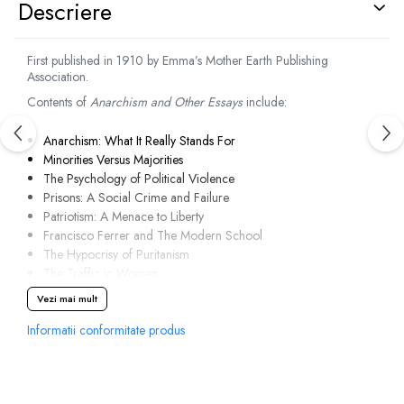
Descriere
First published in 1910 by Emma’s Mother Earth Publishing
Association.
Contents of
Anarchism and Other Essays
include:
Anarchism: What It Really Stands For
Minorities Versus Majorities
The Psychology of Political Violence
Prisons: A Social Crime and Failure
Patriotism: A Menace to Liberty
Francisco Ferrer and The Modern School
The Hypocrisy of Puritanism
The Traffic in Women
Woman Suffrage
Vezi mai mult
The Tragedy of Woman’s Emancipation
Informatii conformitate produs
Marriage and Love
The Drama: A Powerful Disseminator of Radical Thought