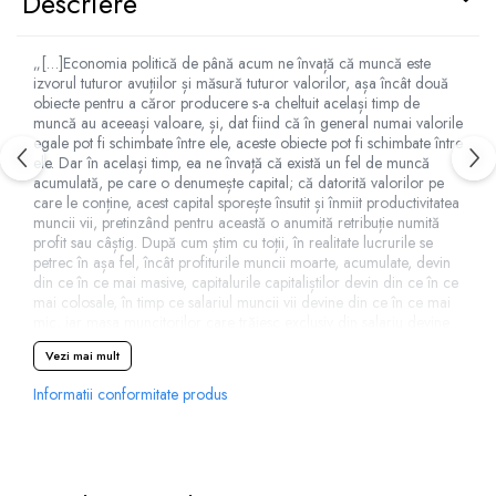
Descriere
„[…]Economia politică de până acum ne învață că muncă este
izvorul tuturor avuțiilor și măsură tuturor valorilor, așa încât două
obiecte pentru a căror producere s-a cheltuit același timp de
muncă au aceeași valoare, și, dat fiind că în general numai valorile
egale pot fi schimbate între ele, aceste obiecte pot fi schimbate între
ele. Dar în același timp, ea ne învață că există un fel de muncă
acumulată, pe care o denumește capital; că datorită valorilor pe
care le conține, acest capital sporește însutit și înmiit productivitatea
muncii vii, pretinzând pentru această o anumită retribuție numită
profit sau câștig. După cum știm cu toții, în realitate lucrurile se
petrec în așa fel, încât profiturile muncii moarte, acumulate, devin
din ce în ce mai masive, capitalurile capitaliștilor devin din ce în ce
mai colosale, în timp ce salariul muncii vii devine din ce în ce mai
mic, iar masa muncitorilor care trăiesc exclusiv din salariu devine
din ce în ce mai numeroasă și mai săracă. Cum poate fi rezolvată
Vezi mai mult
această contradicție? Cum poate să rămână un profit pentru
capitalist dacă muncitorul primește în schimbul muncii pe care el o
Informatii conformitate produs
încorporează în produsul sau întreagă valoare? Și, din moment ce
se schimbă între ele numai valori egale, așa ar și trebui să se
petreacă lucrurile în cazul de față. Pe de altă parte, cum pot fi
schimbate valori egale, cum poate să primească muncitorul
întreaga valoare a produsului său dacă, așa cum recunosc mulți