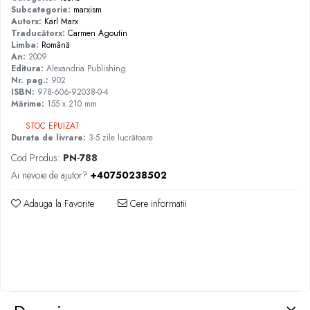
Subcategorie:
marxism
Autorx:
Karl Marx
Traducătorx:
Carmen Agoutin
Limba:
Română
An:
2009
Editura:
Alexandria Publishing
Nr. pag.:
902
ISBN:
978-606-92038-0-4
Mărime:
155 x 210 mm
STOC EPUIZAT
Durata de livrare:
3-5 zile lucrătoare
Cod Produs:
PN-788
Ai nevoie de ajutor?
+40750238502
Adauga la Favorite
Cere informatii