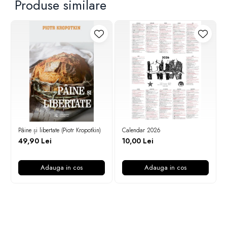
Produse similare
economiști, acest produs se împarte între el și capitalist? Economia
politică de până acum stă dezorientată în fața acestei contradicții,
scriind sau bolborosind fraze confuze care nu spun nimic. Nici
criticii socialiști de până acum ai economiei politice n-au fost în
stare să facă altceva decât să releve această contradicție; dar nici
unul dintre ei n-a rezolvat-o și abia acum, în sfârșit, Marx a analizat
procesul de formare a acestui profit până la originile lui,
clarificând în acest fel totul. […]” (Friedrich Engels,
“Demokratiches Wochenblatt” nr. 12 din 21 martie 1868)
Pâine și libertate (Piotr Kropotkin)
Calendar 2026
49,90 Lei
10,00 Lei
Adauga in cos
Adauga in cos
Newsletter