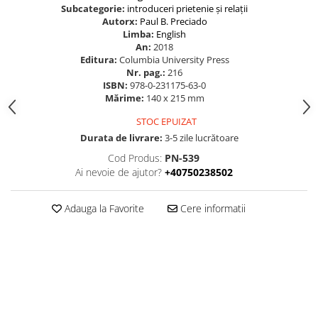
Subcategorie:
introduceri
prietenie și relații
Autorx:
Paul B. Preciado
Limba:
English
An:
2018
Editura:
Columbia University Press
Nr. pag.:
216
ISBN:
978-0-231175-63-0
Mărime:
140 x 215 mm
STOC EPUIZAT
Durata de livrare:
3-5 zile lucrătoare
Cod Produs:
PN-539
Ai nevoie de ajutor?
+40750238502
Adauga la Favorite
Cere informatii