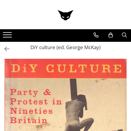
Toate Produsele
Cărți
Cărticele și broșuri
Reviste
DiY culture (ed. George McKay)
Anticariat
Ilustrații
Stickere