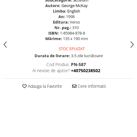
Autorx:
George McKay
Limba:
English
An:
1998
Editura:
Verso
Nr. pag.:
310
ISBN:
1-85984-878-8
Mărime:
135 x 190 mm
STOC EPUIZAT
Durata de livrare:
3-5 zile lucrătoare
Cod Produs:
PN-587
Ai nevoie de ajutor?
+40750238502
Adauga la Favorite
Cere informatii