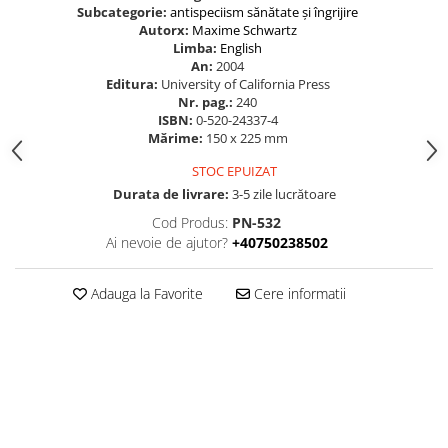
Subcategorie:
antispeciism
sănătate și îngrijire
Autorx:
Maxime Schwartz
Limba:
English
An:
2004
Editura:
University of California Press
Nr. pag.:
240
ISBN:
0-520-24337-4
Mărime:
150 x 225 mm
STOC EPUIZAT
Durata de livrare:
3-5 zile lucrătoare
Cod Produs:
PN-532
Ai nevoie de ajutor?
+40750238502
Adauga la Favorite
Cere informatii