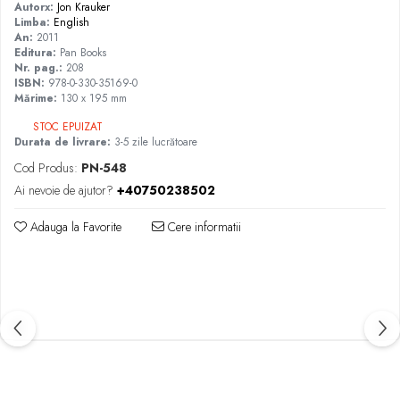
Autorx:
Jon Krauker
Limba:
English
An:
2011
Editura:
Pan Books
Nr. pag.:
208
ISBN:
978-0-330-35169-0
Mărime:
130 x 195 mm
STOC EPUIZAT
Durata de livrare:
3-5 zile lucrătoare
Cod Produs:
PN-548
Ai nevoie de ajutor?
+40750238502
Adauga la Favorite
Cere informatii