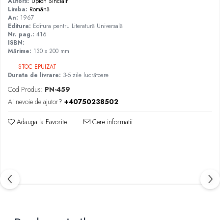
Autorx:
Upton Sinclair
Limba:
Română
An:
1967
Editura:
Editura pentru Literatură Universală
Nr. pag.:
416
ISBN:
Mărime:
130 x 200 mm
STOC EPUIZAT
Durata de livrare:
3-5 zile lucrătoare
Cod Produs:
PN-459
Ai nevoie de ajutor?
+40750238502
Adauga la Favorite
Cere informatii