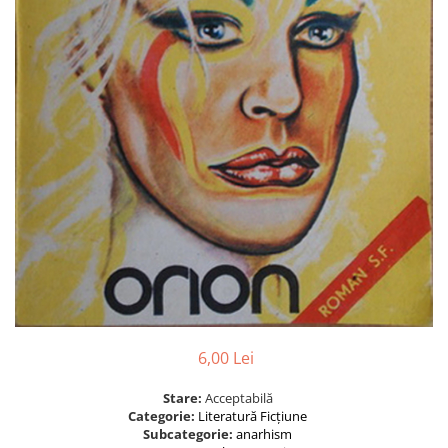
6,00 Lei
Stare:
Acceptabilă
Categorie:
Literatură
Ficțiune
Subcategorie:
anarhism