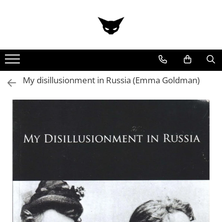
Toate Produsele
Cărți
Cărticele și broșuri
Reviste
My disillusionment in Russia (Emma Goldman)
Anticariat
Ilustrații
Stickere