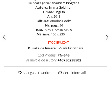
Subcategorie:
anarhism
biografie
Autorx:
Emma Goldman
Limba:
English
An:
2018
Editura:
Anodos Books
Nr. pag.:
96
ISBN:
978-1-72510-519-5
Mărime:
150 x 230 mm
STOC EPUIZAT
Durata de livrare:
3-5 zile lucrătoare
Cod Produs:
PN-545
Ai nevoie de ajutor?
+40750238502
Adauga la Favorite
Cere informatii