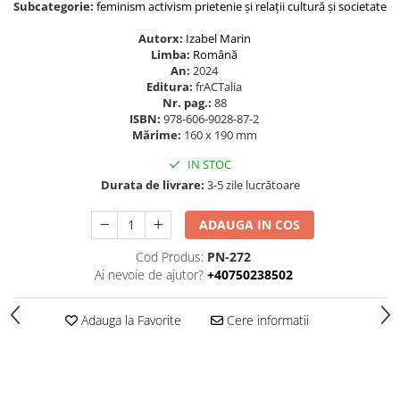
Subcategorie:
feminism
activism
prietenie și relații
cultură și societate
Autorx:
Izabel Marin
Limba:
Română
An:
2024
Editura:
frACTalia
Nr. pag.:
88
ISBN:
978-606-9028-87-2
Mărime:
160 x 190 mm
IN STOC
Durata de livrare:
3-5 zile lucrătoare
ADAUGA IN COS
Cod Produs:
PN-272
Ai nevoie de ajutor?
+40750238502
Adauga la Favorite
Cere informatii