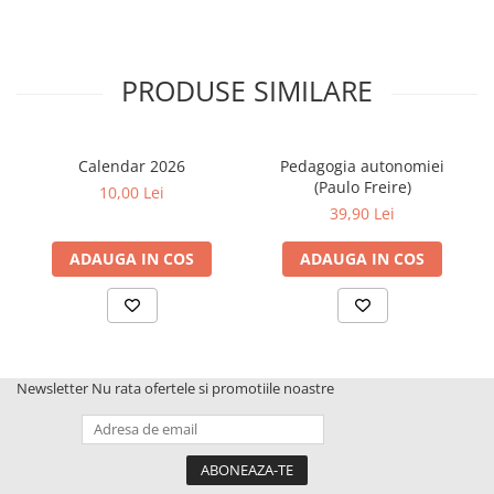
să fii albă. Sentimentul de neacceptare ca fată romă cu pielea
închisă. Neliniștea copilăriei și frica, ambele marcate de
neajunsurile familiei, de statul social. Dar și momentele de
revelație care produc cunoașterea de sine și colectivă. Realizarea
PRODUSE SIMILARE
a cine ești și sentimentul eliberator. Ce proces cu adevărat eroic
reprezintă această carte de memorie romnje care trebuie citită.
(Carmen Gheorghe)
Calendar 2026
Pedagogia autonomiei
(Paulo Freire)
10,00 Lei
39,90 Lei
ADAUGA IN COS
ADAUGA IN COS
Newsletter
Nu rata ofertele si promotiile noastre