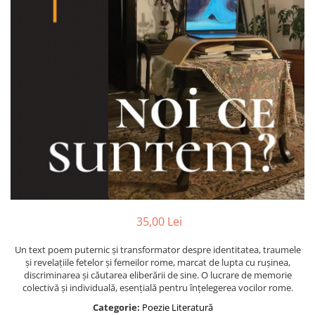
35,00 Lei
Un text poem puternic și transformator despre identitatea, traumele
și revelațiile fetelor și femeilor rome, marcat de lupta cu rușinea,
discriminarea și căutarea eliberării de sine. O lucrare de memorie
colectivă și individuală, esențială pentru înțelegerea vocilor rome.
Categorie:
Poezie
Literatură