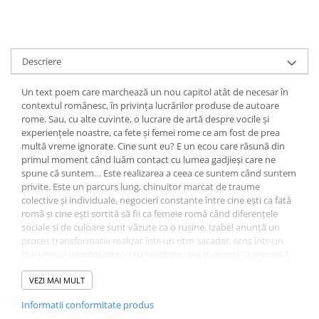
Descriere
Un text poem care marchează un nou capitol atât de necesar în
contextul românesc, în privința lucrărilor produse de autoare
rome. Sau, cu alte cuvinte, o lucrare de artă despre vocile și
experiențele noastre, ca fete și femei rome ce am fost de prea
multă vreme ignorate. Cine sunt eu? E un ecou care răsună din
primul moment când luăm contact cu lumea gadjieși care ne
spune că suntem… Este realizarea a ceea ce suntem când suntem
privite. Este un parcurs lung, chinuitor marcat de traume
colective și individuale, negocieri constante între cine ești ca fată
romă și cine ești sortită să fii ca femeie romă când diferențele
sociale și de culoare sunt văzute ca o rușine. Izabel anunță un
proces transformativ realizat într-un ritm sacadat, scris într-un
ton uneori nemilos alteori cu tandrețe, așa cum este și procesul
maturizării. Te poartă dintr-o poveste în alta, te trece printr-un
vârtej al copilăriei care îți răscolește conștiința. Cu imagini care
VEZI MAI MULT
trezesc amintiri dureroase, dulci–amărui, dar de o simplitate care
Informatii conformitate produs
impresionează. Raportarea la figura maternă. Rușinea de a-ți dori