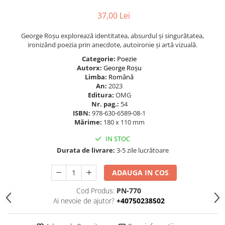
37,00 Lei
George Roșu explorează identitatea, absurdul și singurătatea,
ironizând poezia prin anecdote, autoironie și artă vizuală.
Categorie:
Poezie
Autorx:
George Roșu
Limba:
Română
An:
2023
Editura:
OMG
Nr. pag.:
54
ISBN:
978-630-6589-08-1
Mărime:
180 x 110 mm
IN STOC
Durata de livrare:
3-5 zile lucrătoare
ADAUGA IN COS
Cod Produs:
PN-770
Ai nevoie de ajutor?
+40750238502