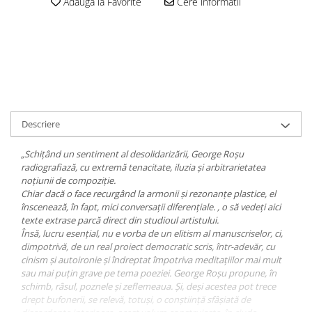
Adauga la Favorite
Cere informatii
Descriere
„Schiţând un sentiment al desolidarizării, George Roşu
radiografiază, cu extremă tenacitate, iluzia și arbitrarietatea
noțiunii de
compoziție.
Chiar dacă o face recurgând la armonii și rezonanțe plastice, el
înscenează, în fapt, mici conversaţii diferenţiale. , o să vedeți aici
texte extrase parcă direct din studioul artistului.
Însă, lucru esențial, nu e vorba de un elitism al manuscriselor, ci,
dimpotrivă, de un real proiect democratic scris, într-adevăr, cu
cinism şi autoironie şi îndreptat împotriva meditațiilor mai mult
sau mai puțin grave pe tema poeziei. George Roşu propune, în
schimb, râsul, poznele şi zeflemeaua. Și, deși acestea pot trece
drept bufonerii, se relevă, totuși, o conștiință sfâşiată de