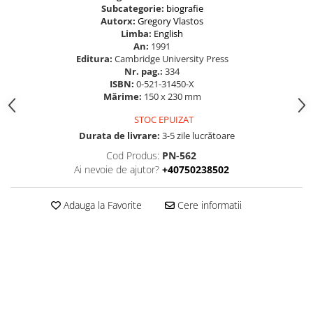
Subcategorie:
biografie
Autorx:
Gregory Vlastos
Limba:
English
An:
1991
Editura:
Cambridge University Press
Nr. pag.:
334
ISBN:
0-521-31450-X
Mărime:
150 x 230 mm
STOC EPUIZAT
Durata de livrare:
3-5 zile lucrătoare
Cod Produs:
PN-562
Ai nevoie de ajutor?
+40750238502
Adauga la Favorite
Cere informatii