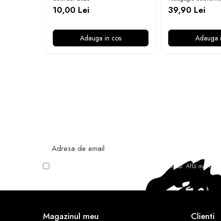
10,00 Lei
39,90 Lei
Adauga in cos
Adauga i
Newsletter
Nu rata ofertele si promotiile noastre
Vreau să primesc newsletter cu promoțiile magazinului. Află mai mult
Magazinul meu
Clienti