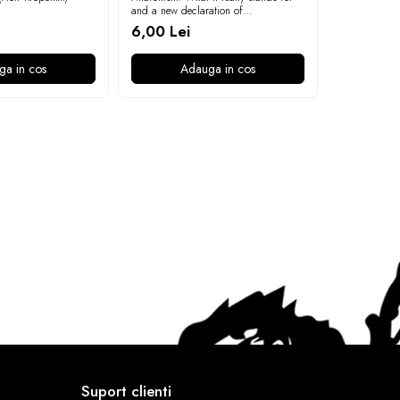
and a new declaration of
Milstein)
independence (Emma Goldman)
6,00 Lei
18,00 Le
ga in cos
Adauga in cos
A
Suport clienti