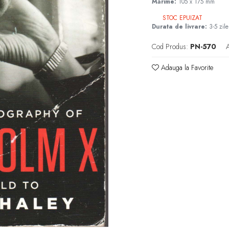
Mărime:
105 x 175 mm
STOC EPUIZAT
Durata de livrare:
3-5 zile
Cod Produs:
PN-570
A
Adauga la Favorite