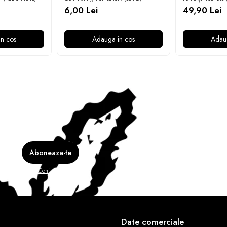
6,00 Lei
49,90 Lei
n cos
Adauga in cos
Adau
e în
Politica de Confidentialitate
Date comerciale