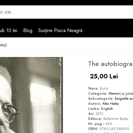
ub 10 lei
Blog
Susține Pisica Neagră
ley)
The autobiogra
25,00 Lei
Stare:
Bună
Categorie:
Memorii și jurn
Subcategorie:
biografie
ac
Autorx:
Alex Haley
Limba:
English
An:
2015
Editura:
Ballantine Books
Nr. pag.:
466
ISBN:
978-0-345-35068-8