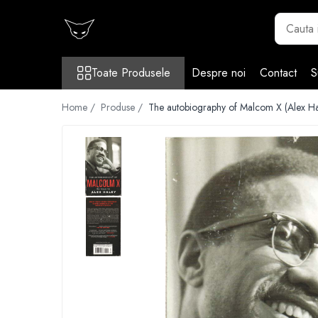
Toate Produsele
Toate Produsele
Despre noi
Contact
S
Cărți
Cărticele și broșuri
Home /
Produse /
The autobiography of Malcom X (Alex Ha
Reviste
Anticariat
Ilustrații
Stickere