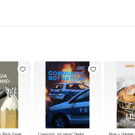
(Paulo Freire)
Community, not nation! (Senka)
Pâine și libertate 