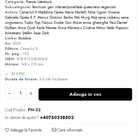
Categorie:
Poezie
Literatură
Subcategorie:
feminism
gen
intersecționalitate
queerness
veganism
Autorx:
Cenaclul X
Mădălina Oprea
Maria Martelli
Nóra Ugron
Viviana
Gabriela Oprea
R.P.
Marius Dominic Barbu
Pati Murg
Moț
oana ciobanu
oana
ungureanu
Tudor Pop
Flavius Sindie
Toni Aricei
arina gheorghe
Paul-Daniel
Golban
Anca Gusti
Karla Manea
Ilinca Mănescu
Cristina Mitroi
Veda Popovici
Anastaseu Ștefan
Sașa Zare
Limba:
Română
An:
2024
Editura:
Cenaclul X
Nr. pag.:
192
ISBN:
978-973-0-80904-8
Mărime:
148 x 210 mm
IN STOC
Durata de livrare:
3-5 zile lucrătoare
Adauga in cos
Cod Produs:
PN-32
Ai nevoie de ajutor?
+40750238502
Adauga la Favorite
Cere informatii