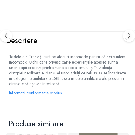
Descriere
Textele din Tranziții sunt pe alocuri incomode pentru că noi suntem
incomodx. Ochii care privesc către experiențele acestea sunt ai
unor copii crescuți printre ruinele socialismului și în violența
distopiei neoliberale, dar și ai unor adulți ce refuză să se încadreze
în categoriile unilaterale LGBT, sau în cele umilitoare ale provenirii
dintr-o țară așa-zis inferioară.
Informatii conformitate produs
Produse similare