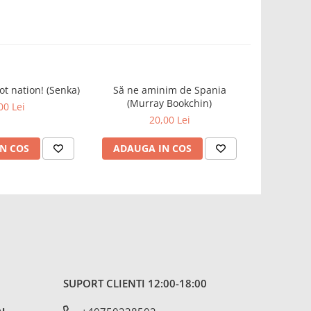
t nation! (Senka)
Să ne aminim de Spania
Anarchis
(Murray Bookchin)
stand
00 Lei
declarati
20,00 Lei
(Em
N COS
ADAUGA IN COS
ADAUG
SUPORT CLIENTI
12:00-18:00