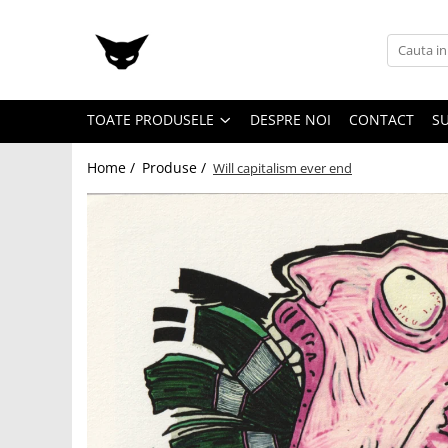
Toate Produsele
Cărți
TOATE PRODUSELE
DESPRE NOI
CONTACT
SU
Cărticele și broșuri
Reviste
Home /
Produse /
Will capitalism ever end
Anticariat
Ilustrații
Stickere