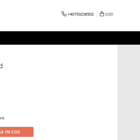
+40750238502
0,00
d
are
A IN COS