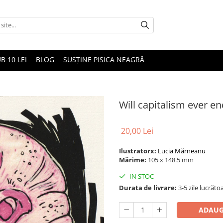
B 10 LEI
BLOG
SUSȚINE PISICA NEAGRĂ
Will capitalism ever en
20,00 Lei
Ilustratorx:
Lucia Mărneanu
Mărime:
105 x 148.5 mm
IN STOC
Durata de livrare:
3-5 zile lucrăto
ADAUG