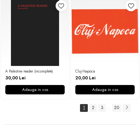
A Palestine reader (incomplete)
Cluj-Napoca
30,00 Lei
20,00 Lei
Adauga in cos
Adauga in cos
1
2
3
20
...