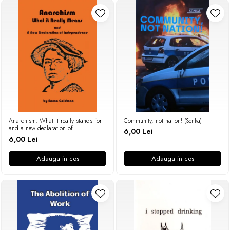
Anarchism. What it really stands for
Community, not nation! (Senka)
and a new declaration of
6,00 Lei
independence (Emma Goldman)
6,00 Lei
Adauga in cos
Adauga in cos