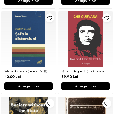
Adauga in cos
Adauga in cos
Șefa la distorsiuni (Rebeca Oanță)
Războiul de gherilă (Che Guevara)
40,00 Lei
39,90 Lei
Adauga in cos
Adauga in cos