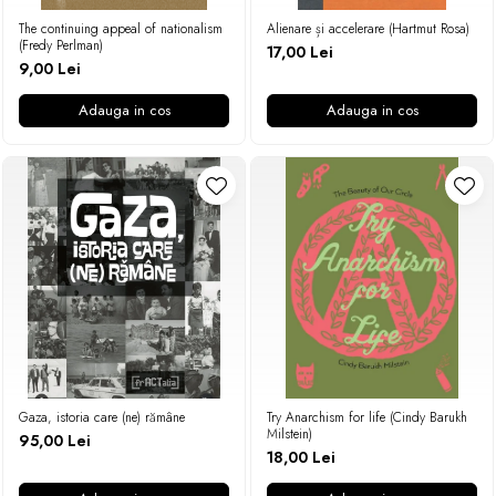
The continuing appeal of nationalism
Alienare și accelerare (Hartmut Rosa)
(Fredy Perlman)
17,00 Lei
9,00 Lei
Adauga in cos
Adauga in cos
Gaza, istoria care (ne) rămâne
Try Anarchism for life (Cindy Barukh
Milstein)
95,00 Lei
18,00 Lei