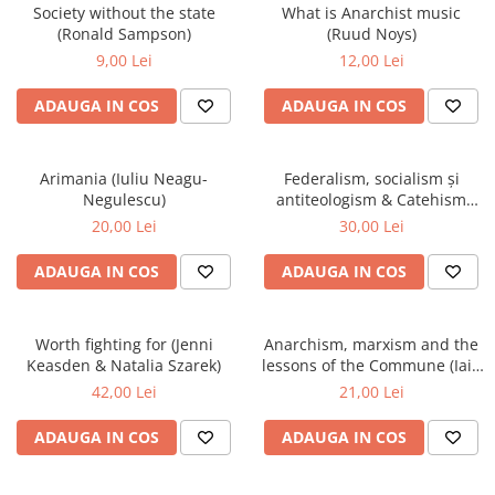
Society without the state
What is Anarchist music
(Ronald Sampson)
(Ruud Noys)
9,00 Lei
12,00 Lei
ADAUGA IN COS
ADAUGA IN COS
Arimania (Iuliu Neagu-
Federalism, socialism și
Negulescu)
antiteologism & Catehism
revoluționar (Mihail Bakunin)
20,00 Lei
30,00 Lei
ADAUGA IN COS
ADAUGA IN COS
Worth fighting for (Jenni
Anarchism, marxism and the
Keasden & Natalia Szarek)
lessons of the Commune (Iain
McKay)
42,00 Lei
21,00 Lei
ADAUGA IN COS
ADAUGA IN COS