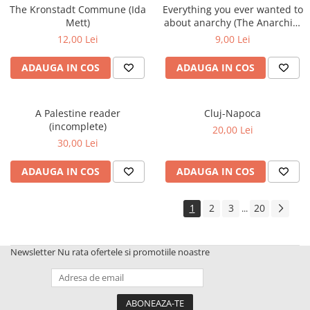
The Kronstadt Commune (Ida
Everything you ever wanted to
Mett)
about anarchy (The Anarchist
Media Group)
12,00 Lei
9,00 Lei
ADAUGA IN COS
ADAUGA IN COS
A Palestine reader
Cluj-Napoca
(incomplete)
20,00 Lei
30,00 Lei
ADAUGA IN COS
ADAUGA IN COS
1
2
3
20
...
Newsletter
Nu rata ofertele si promotiile noastre