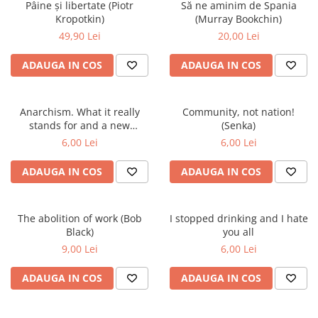
Pâine și libertate (Piotr
Să ne aminim de Spania
Kropotkin)
(Murray Bookchin)
49,90 Lei
20,00 Lei
ADAUGA IN COS
ADAUGA IN COS
Anarchism. What it really
Community, not nation!
stands for and a new
(Senka)
declaration of independence
6,00 Lei
6,00 Lei
(Emma Goldman)
ADAUGA IN COS
ADAUGA IN COS
The abolition of work (Bob
I stopped drinking and I hate
Black)
you all
9,00 Lei
6,00 Lei
ADAUGA IN COS
ADAUGA IN COS