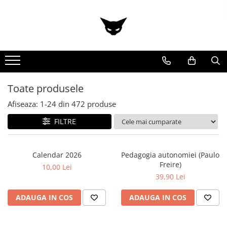
Toate Produsele
Cărți
Cărticele și broșuri
Reviste
Toate produsele
Anticariat
Afiseaza:
1-
24
din
472
produse
Ilustrații
Stickere
FILTRE
Calendar 2026
Pedagogia autonomiei (Paulo
Freire)
10,00 Lei
39,90 Lei
ADAUGA IN COS
ADAUGA IN COS