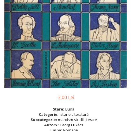
3,00 Lei
Stare:
Bună
Categorie:
Istorie
Literatură
Subcategorie:
marxism
studii literare
Autorx:
Georg Lukács
Limba:
Română