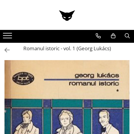
Toate Produsele
Cărți
Cărticele și broșuri
Reviste
Romanul istoric - vol. 1 (Georg Lukács)
Anticariat
Ilustrații
Stickere