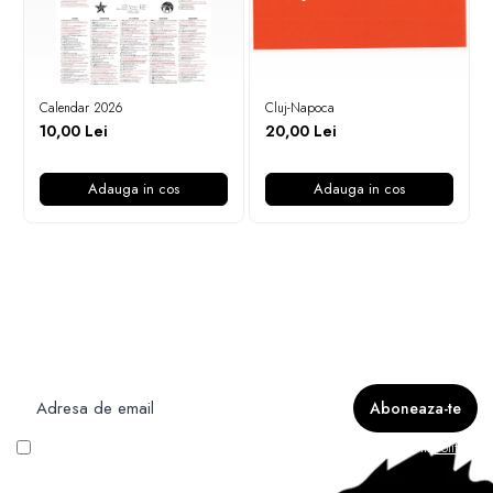
Calendar 2026
Cluj-Napoca
10,00 Lei
20,00 Lei
Adauga in cos
Adauga in cos
Newsletter
Nu rata ofertele si promotiile noastre
Vreau să primesc newsletter cu promoțiile magazinului. Află mai multe în
Politica
de Confidentialitate