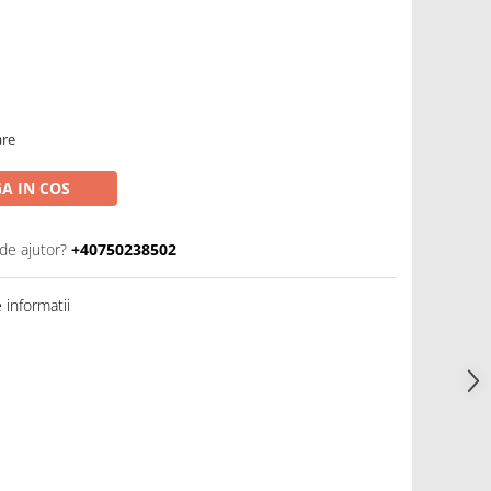
are
A IN COS
de ajutor?
+40750238502
informatii