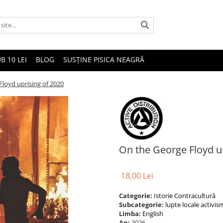
B 10 LEI
BLOG
SUSȚINE PISICA NEAGRĂ
loyd uprising of 2020
On the George Floyd u
18,00 Lei
Categorie:
Istorie
Contracultură
Subcategorie:
lupte locale
activis
Limba:
English
An:
2026