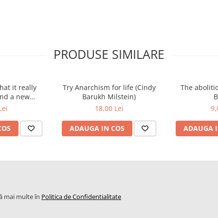
PRODUSE SIMILARE
at it really
Try Anarchism for life (Cindy
The aboliti
and a new
Barukh Milstein)
B
 independence
Lei
18,00 Lei
9,
ldman)
COS
ADAUGA IN COS
ADAUGA I
lă mai multe în
Politica de Confidentialitate