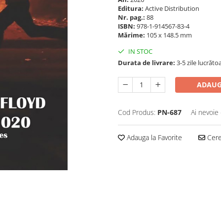
Editura:
Active Distribution
Nr. pag.:
88
ISBN:
978-1-914567-83-4
Mărime:
105 x 148.5 mm
IN STOC
Durata de livrare:
3-5 zile lucrăto
ADAUG
Cod Produs:
PN-687
Ai nevoie 
Adauga la Favorite
Cere 