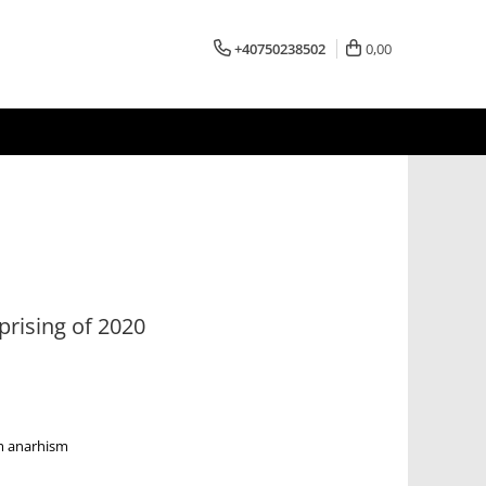
+40750238502
0,00
prising of 2020
m
anarhism