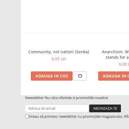
Community, not nation! (Senka)
Anarchism. Wh
stands for 
6,00 Lei
declaration of
6,00 
(Emma Go
ADAUGA IN COS
ADAUGA IN 
Newsletter
Nu rata ofertele si promotiile noastre
Vreau să primesc newsletter cu promoțiile magazinului. Af