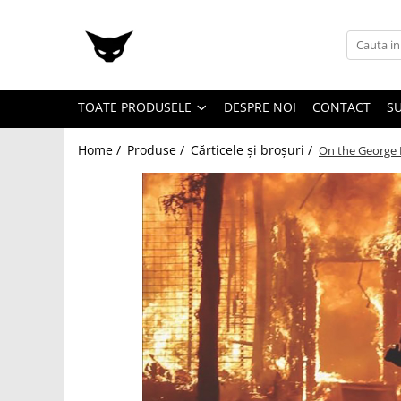
Toate Produsele
Cărți
TOATE PRODUSELE
DESPRE NOI
CONTACT
SU
Cărticele și broșuri
Reviste
Home /
Produse /
Cărticele și broșuri /
On the George F
Anticariat
Ilustrații
Stickere