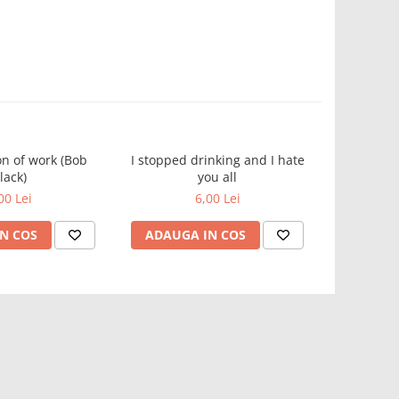
on of work (Bob
I stopped drinking and I hate
The con
lack)
you all
nationali
00 Lei
6,00 Lei
N COS
ADAUGA IN COS
ADAUG