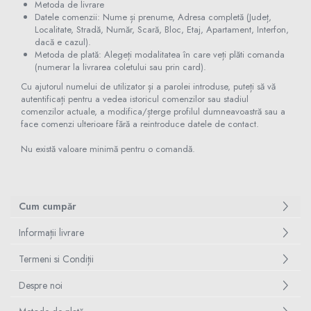
Metoda de livrare
Datele comenzii: Nume și prenume, Adresa completă (Județ,
Localitate, Stradă, Număr, Scară, Bloc, Etaj, Apartament, Interfon,
dacă e cazul).
Metoda de plată: Alegeți modalitatea în care veți plăti comanda
(numerar la livrarea coletului sau prin card).
Cu ajutorul numelui de utilizator și a parolei introduse, puteți să vă
autentificați pentru a vedea istoricul comenzilor sau stadiul
comenzilor actuale, a modifica/șterge profilul dumneavoastră sau a
face comenzi ulterioare fără a reintroduce datele de contact.
Nu există valoare minimă pentru o comandă.
Cum cumpăr
Informații livrare
Termeni si Condiții
Despre noi