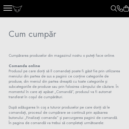
Cum cumpăr
Cumpărarea produselor din magazinul nostru o puteți face online.
Comanda online
Produsul pe care doriți să îl comandați poate fi găsit fie prin utilizarea
meniului din partea de sus a paginii ce conține categoriile de
produse, din meniul din partea dreaptă cu toate categoriile și
subcategoriile de produse sau prin folosirea câmpului de căutare. În
momentul în care ați apăsat „Comandă”, produsul va fi automat
transferat în coșul de cumpărături.
După adăugarea în coș a tuturor produselor pe care doriți să le
comandați, procesul de cumpărare se continuă prin apăsarea
butonului „Finalizați comanda” și parcurgerea paginii de comandă.
În pagina de comandă va trebui să completați următoarele: