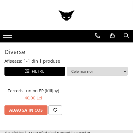
Diverse
Afiseaza:
1-
1
din
1
produse
FILTRE
Terrorist union EP (Killjoy)
40,00 Lei
ADAUGA IN COS
Newsletter
Nu rata ofertele si promotiile noastre