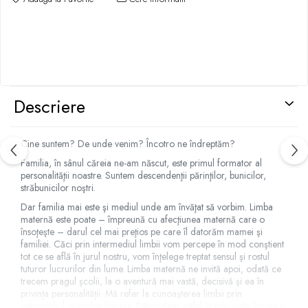
Descriere
Cine suntem? De unde venim? Încotro ne îndreptăm?
Familia, în sânul căreia ne-am născut, este primul formator al
personalităţii noastre. Suntem descendenţii părinţilor, bunicilor,
străbunicilor noştri.
Dar familia mai este şi mediul unde am învăţat să vorbim. Limba
maternă este poate – împreună cu afecţiunea maternă care o
însoţeşte – darul cel mai preţios pe care îl datorăm mamei şi
familiei. Căci prin intermediul limbii vom percepe în mod conştient
tot ce se află în jurul nostru, vom înţelege treptat sensul şi rostul
tuturor lucrurilor din lume. Limba maternă ne invită apoi, odată ce
trecem pragul şcolii, la o aventură mai vastă, decisivă şi ea în
privinţa personalităţii. Mă refer la cunoaşterea limbii prin
intermediul operelor literare. Pătrundem astfel în minunata lumea a