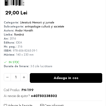
29,00 Lei
Categorie:
Literatură
Memorii și jurnale
Subcategorie:
antropologie
cultură și societate
Autorx:
Andor Horváth
Limba:
Română
An:
2016
Editura:
IDEA
Nr. pag.:
316
ISBN:
978-606-8265-39-1
Mărime:
140 x 230 mm
IN STOC
Durata de livrare:
3-5 zile lucrătoare
Adauga in cos
Cod Produs:
PN-199
Ai nevoie de ajutor?
+40750238502
Adauga la Favorite
Cere informatii