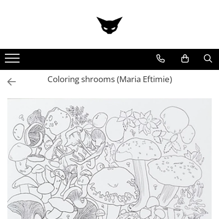
Toate Produsele
Cărți
Cărticele și broșuri
Reviste
Coloring shrooms (Maria Eftimie)
Anticariat
Ilustrații
Stickere