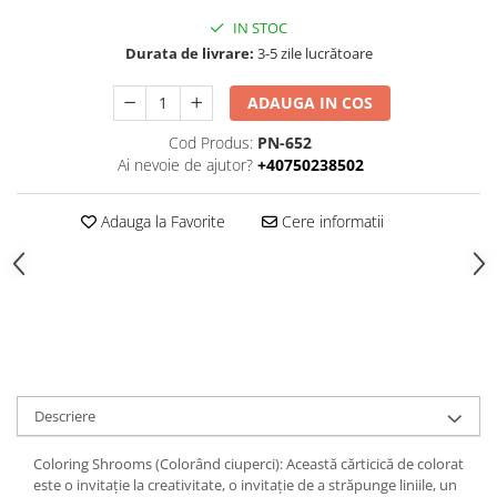
IN STOC
Durata de livrare:
3-5 zile lucrătoare
ADAUGA IN COS
Cod Produs:
PN-652
Ai nevoie de ajutor?
+40750238502
Adauga la Favorite
Cere informatii
Descriere
Coloring Shrooms (Colorând ciuperci): Această cărticică de colorat
este o invitație la creativitate, o invitație de a străpunge liniile, un