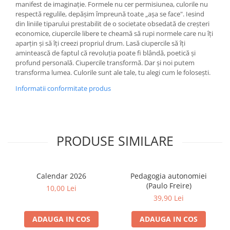
manifest de imaginație. Formele nu cer permisiunea, culorile nu
respectă regulile, depășim împreună toate „așa se face". Iesind
din liniile tiparului prestabilit de o societate obsedată de creșteri
economice, ciupercile libere te cheamă să rupi normele care nu îți
aparțin și să îți creezi propriul drum. Lasă ciupercile să îți
amintească de faptul că revoluția poate fi blândă, poetică și
profund personală. Ciupercile transformă. Dar și noi putem
transforma lumea. Culorile sunt ale tale, tu alegi cum le folosești.
Informatii conformitate produs
PRODUSE SIMILARE
Calendar 2026
Pedagogia autonomiei
(Paulo Freire)
10,00 Lei
39,90 Lei
ADAUGA IN COS
ADAUGA IN COS