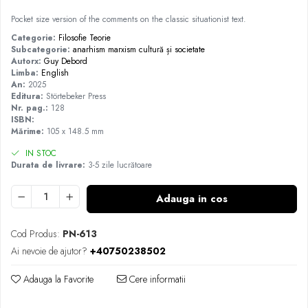
Pocket size version of the comments on the classic situationist text.
Categorie:
Filosofie
Teorie
Subcategorie:
anarhism
marxism
cultură și societate
Autorx:
Guy Debord
Limba:
English
An:
2025
Editura:
Störtebeker Press
Nr. pag.:
128
ISBN:
Mărime:
105 x 148.5 mm
IN STOC
Durata de livrare:
3-5 zile lucrătoare
Adauga in cos
Cod Produs:
PN-613
Ai nevoie de ajutor?
+40750238502
Adauga la Favorite
Cere informatii