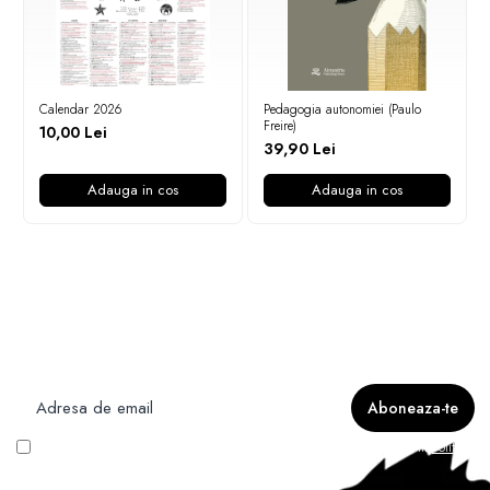
Calendar 2026
Pedagogia autonomiei (Paulo
Freire)
10,00 Lei
39,90 Lei
Adauga in cos
Adauga in cos
Newsletter
Nu rata ofertele si promotiile noastre
Vreau să primesc newsletter cu promoțiile magazinului. Află mai multe în
Politica
de Confidentialitate