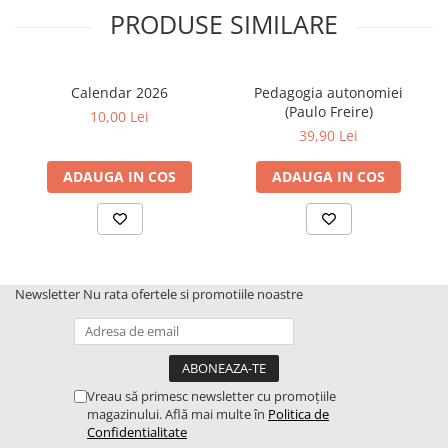
(un consilier politic), dar şi un scriitor... un pur filosof ori un
PRODUSE SIMILARE
muncitor necalificat, deci un fitece sau un fitecine.
În orice caz, un om în mers, singuratic, tainic şi care, din cauza
asta, neîncrezător în toate prestigiile interiorităţii, refuză
capcanele subiectivităţii, căutînd unde şi cum este cu putinţă un
Calendar 2026
Pedagogia autonomiei
discurs de suprafaţă, scînteietor, dar fără miraje, deloc străin, cum
(Paulo Freire)
10,00 Lei
au putut crede unii, cercetării adevărului, ci lăsînd să se vadă
39,90 Lei
(după mulţi alţii) primejdiile acestei cercetări, precum şi relaţiile
sale ambigue cu diversele dispozitive ale puterii.
Maurice
Blanchot
ADAUGA IN COS
ADAUGA IN COS
Newsletter
Nu rata ofertele si promotiile noastre
Vreau să primesc newsletter cu promoțiile
magazinului. Află mai multe în
Politica de
Confidentialitate