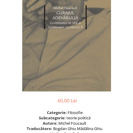
60,00 Lei
Categorie:
Filosofie
Subcategorie:
teorie politică
Autorx:
Michel Foucault
Traducătorx:
Bogdan Ghiu
Mădălina Ghiu