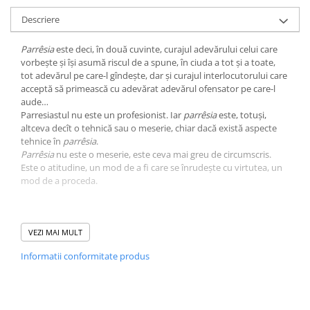
Descriere
Parrêsia
este deci, în două cuvinte, curajul adevărului celui care
vorbeşte şi îşi asumă riscul de a spune, în ciuda a tot şi a toate,
tot adevărul pe care-l gîndeşte, dar şi curajul interlocutorului care
acceptă să primească cu adevărat adevărul ofensator pe care-l
aude…
Parresiastul nu este un profesionist. Iar
parrêsia
este, totuşi,
altceva decît o tehnică sau o meserie, chiar dacă există aspecte
tehnice în
parrêsia
.
Parrêsia
nu este o meserie, este ceva mai greu de circumscris.
Este o atitudine, un mod de a fi care se înrudeşte cu virtutea, un
mod de a proceda.
Foucault, cel care, într-o zi, s-a proclamat în mod provocator un
„optimist fericit”, a fost un om în pericol şi care, fără să se laude cu
VEZI MAI MULT
asta, a avut un simţ ascuţit al primejdiilor la care sîntem expuşi,
Informatii conformitate produs
interogîndu-se pentru a afla cine sînt cei ce ne ameninţă şi cine
sînt cei cu care putem temporiza. De aici importanţa pentru el a
noţiunii de strategie şi de aici jonglarea cu ideea că ar fi putut,
dacă hazardul ar fi hotărât altfel, să devină un personaj de stat