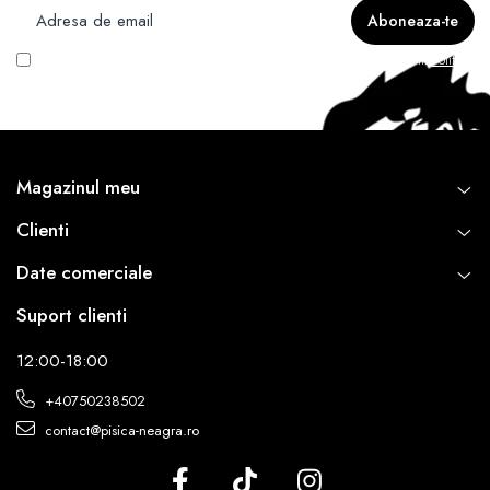
Mădălina Brândușe, Laura Sandu, Dan Cârjan, Mișa Dumitriu,
David Schwartz, Roland Ibold.
Vreau să primesc newsletter cu promoțiile magazinului. Află mai multe în
Politica
de Confidentialitate
Magazinul meu
Clienti
Date comerciale
Suport clienti
12:00-18:00
+40750238502
contact@pisica-neagra.ro