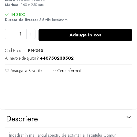
Mărime:
160 x 230 mm
IN STOC
Durata de livrare:
3-5 zile lucrătoare
Adauga in cos
Cod Produs:
PN-245
Ai nevoie de ajutor?
+40750238502
Adauga la Favorite
Cere informatii
Descriere
Încadrat în mai largul spectru de activități al Frontului Comun