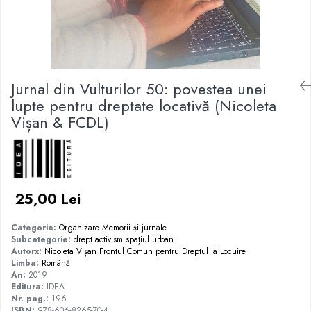
Jurnal din Vulturilor 50: povestea unei
lupte pentru dreptate locativă (Nicoleta
Vișan & FCDL)
25,00 Lei
Categorie:
Organizare
Memorii și jurnale
Subcategorie:
drept
activism
spațiul urban
Autorx:
Nicoleta Vișan
Frontul Comun pentru Dreptul la Locuire
Limba:
Română
An:
2019
Editura:
IDEA
Nr. pag.:
196
ISBN:
978-606-8265-70-4