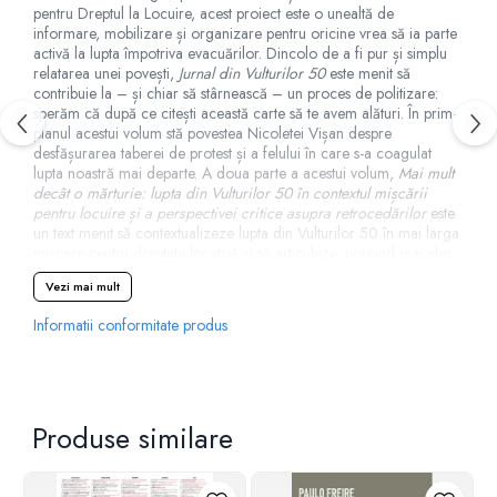
pentru Dreptul la Locuire, acest proiect este o unealtă de
informare, mobilizare și organizare pentru oricine vrea să ia parte
activă la lupta împotriva evacuărilor. Dincolo de a fi pur și simplu
relatarea unei povești,
Jurnal din Vulturilor 50
este menit să
contribuie la – și chiar să stârnească – un proces de politizare:
sperăm că după ce citești această carte să te avem alături. În prim-
planul acestui volum stă povestea Nicoletei Vișan despre
desfășurarea taberei de protest și a felului în care s-a coagulat
lupta noastră mai departe. A doua parte a acestui volum,
Mai mult
decât o mărturie: lupta din Vulturilor 50 în contextul mișcării
pentru locuire și a perspectivei critice asupra retrocedărilor
este
un text menit să contextualizeze lupta din Vulturilor 50 în mai larga
mișcare pentru dreptate locativă și să articuleze, pornind mai ales
de la experiența acestei lupte, o analiză critică în privința
Vezi mai mult
retrocedărilor din România și dintr-un context mai larg, est-
european. Scris de Veda Popovici și editat de FCDL, textul
Informatii conformitate produs
reprezintă o viziune colectivă atât asupra luptei comunității
Vulturilor 50 cât și asupra muncii membrelor și membrilor FCDL
împotriva injustiției locative. A treia parte a acestui volum –
Ghidul
Luptei Împotriva Evacuărilor
– este un document practic, menit să
ofere sfaturi și idei concrete pentru persoanele ce vor să se opună
Produse similare
evacuărilor. Scris de Ioana Vlad cu sprijinul juridic al avocatului
Bogdan Timofti și editat de FCDL,
Ghidul
este împărțit în trei
secțiuni și se adresează persoanelor ce se află în pragul unei
evacuări, persoanelor ce vor să sprijine pe alții ce trec printr-o