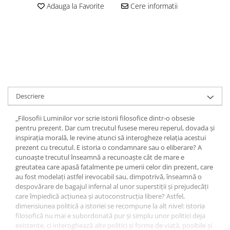
Adauga la Favorite
Cere informatii
Descriere
„Filosofii Luminilor vor scrie istorii filosofice dintr‐o obsesie
pentru prezent. Dar cum trecutul fusese mereu reperul, dovada și
inspirația morală, le revine atunci să interogheze relația acestui
prezent cu trecutul. E istoria o condamnare sau o eliberare? A
cunoaște trecutul înseamnă a recunoaște cât de mare e
greutatea care apasă fatalmente pe umerii celor din prezent, care
au fost modelați astfel irevocabil sau, dimpotrivă, înseamnă o
despovărare de bagajul infernal al unor superstiții și prejudecăți
care împiedică acțiunea și autoconstrucția libere? Astfel,
dimensiunea politică a istoriei se recompune la alt nivel: istoria
filosofică nu mai e subordonată pur și simplu unor politici deja
existente, ci interoghează alte politici și forme de viață, posibile și