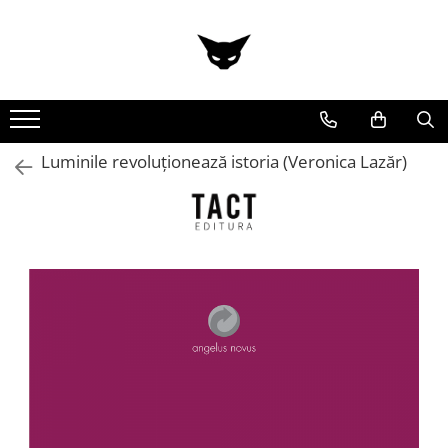
Toate Produsele
Cărți
Cărticele și broșuri
Reviste
Luminile revoluționează istoria (Veronica Lazăr)
Anticariat
Ilustrații
Stickere