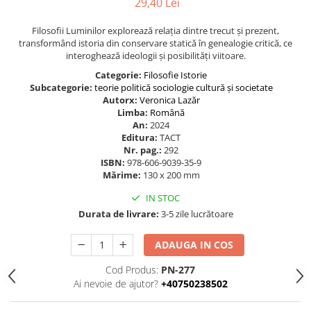
29,40 Lei
Filosofii Luminilor explorează relația dintre trecut și prezent,
transformând istoria din conservare statică în genealogie critică, ce
interoghează ideologii și posibilități viitoare.
Categorie:
Filosofie
Istorie
Subcategorie:
teorie politică
sociologie
cultură și societate
Autorx:
Veronica Lazăr
Limba:
Română
An:
2024
Editura:
TACT
Nr. pag.:
292
ISBN:
978-606-9039-35-9
Mărime:
130 x 200 mm
IN STOC
Durata de livrare:
3-5 zile lucrătoare
ADAUGA IN COS
Cod Produs:
PN-277
Ai nevoie de ajutor?
+40750238502