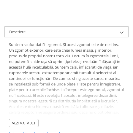
Descriere
Suntem scufundați în zgomot. Și acest zgomot este de nestins.
Un zgomot exterior, care este chiar lumea însăși, și interior,
produs de propriul nostru corp viu. Locuim în zgomotele lumii,
nu putem închide ușa să oprim țipetele, și evoluăm înfășurați în
această hulă incalculabilă. Suntem calzi, înflăcărați de viață, iar
cuptoarele acestui extaz temporar emit tumultul neîncetat al
continuei lor funcționări. De cum se sting aceste surse, moartea
se instalează sub formă de unde plate. Plate pentru înregistrare,
plate pentru urechile închise. La început este zgomotul, zgomotul
nu încetează. El este revelația haosului, înțelegerea dezordinii,
singura noastră legătură cu distribuția împrăștiată a lucrurilor.
Auzul este deschiderea noastră eroică la tulburare și difuzie,
ceilalți receptori ne asigură ordinea sau, dacă nu o pot oferi sau
recepta, se închid imediat. Zgomotul ne asigură că suntem
scufundați în fluctuație, că suntem plini de ea. El ne alungă din
VEZI MAI MULT
haos, prin oroarea pe care ne‑o inspiră, ne aduce, ne cheamă la