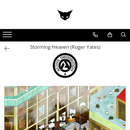
Toate Produsele
Cărți
Cărticele și broșuri
Reviste
Storming Heaven (Roger Yates)
Anticariat
Ilustrații
Stickere