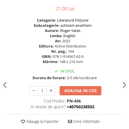
21,00 Lei
Categorie:
Literatură
Ficțiune
Subcategorie:
activism
anarhism
Autorx:
Roger Yates
Limba:
English
An:
2025
Editura:
Active Distribution
Nr. pag.:
164
ISBN:
978-1-914567-62-9
Mărime:
148 x 210 mm
IN STOC
Durata de livrare:
3-5 zile lucrătoare
ADAUGA IN COS
Cod Produs:
PN-496
Ai nevoie de ajutor?
+40750238502
Adauga la Favorite
Cere informatii