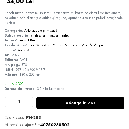
34,00 Lei
Bertolt Brecht dezvoltă un teatru antiaristotelic, bazat pe efectul de înstrăinare,
ce educă prin distanțare critică și rațiune, opunându-se manipulării emoționale
naziste.
Categorie:
Arte vizuale și muzică
Subcategorie:
antifascism
marxism
teatru
Autorx:
Bertold Brecht
Traducătorx:
Elise Wilk
Alice Monica Marinescu
Vlad A. Arghir
Limba:
Română
An:
2022
Editura:
TACT
Nr. pag.:
378
ISBN:
978-606-9039-13-7
Mărime:
130 x 200 mm
IN STOC
Durata de livrare:
3-5 zile lucrătoare
Adauga in cos
Cod Produs:
PN-288
Ai nevoie de ajutor?
+40750238502