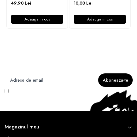
49,90 Lei
10,00 Lei
Adauga in cos
Adauga in cos
Newsletter
Nu rata ofertele si promotiile noastre
Vreau să primesc newsletter cu promoțiile magazinului. Află mai multe în
Politica
de Confidentialitate
Magazinul meu