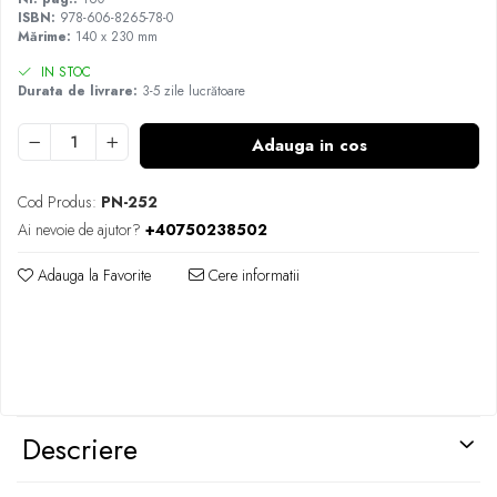
ISBN:
978-606-8265-78-0
Mărime:
140 x 230 mm
IN STOC
Durata de livrare:
3-5 zile lucrătoare
Adauga in cos
Cod Produs:
PN-252
Ai nevoie de ajutor?
+40750238502
Adauga la Favorite
Cere informatii
Descriere