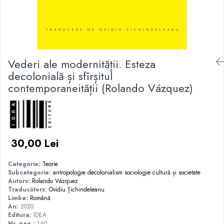
Vederi ale modernității. Esteza
decolonială și sfîrșitul
contemporaneității (Rolando Vázquez)
30,00 Lei
Categorie:
Teorie
Subcategorie:
antropologie
decolonialism
sociologie
cultură și societate
Autorx:
Rolando Vázquez
Traducătorx:
Ovidiu Țichindeleanu
Limba:
Română
An:
2020
Editura:
IDEA
Nr. pag.:
160