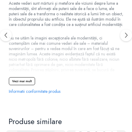
Aceste vederi sunt mărturii și metafore ale viziunii despre lume a
modernității, sînt afirmații ale puterii sale de a face o lume, ale
puterii sale de a transforma o realitate istorică a lumii într-un obiect,
în obiectul propriului său artificiu. Ele ne ajută să ilustrăm modul în
care colonialitatea a fost condiția ce a susținut artificiul modernității.
Nu ne uităm la imagini excepționale ale modernității, ci
contemplăm cele mai comune vederi ale sale – materialul
suvenirurilor – pentru a vedea modul în care am fost făcuți să ne
imaginăm lumea. Aceste imagini evidențiază faptul că nu există
nicio metropolă fără colonie, nicio albitate fără rasializare, niciun
patriarhat fără oprimare de gen, nicio modernitate fără
colonialitate. Privirea stăpînirii, privirea suverană, se bucură de
ordinea modernă/colonială ca de un spectacol. Însuși actul privirii
devine întruparea diferenței coloniale ca estetică. Estetica
Vezi mai mult
desemnează controlul modernității asupra reprezentării și asupra
cîmpului experienței în care poate fi percepută realitatea istorică a
Informatii conformitate produs
lumii. Utopia progresului și a Umanității e susținută pe fundalul
nerecunoscut al subjugării și radierii. Chestionate din perspectiva
diferenței coloniale, aceste imagini devin o oglindă care răspunde
cu alte întrebări. Vederile nu mai sunt imaginea unei umanități
împlinite, peisajele binecunoscute ale reprezentării lumii, ci
Produse similare
coregrafia ce animă sinele modern.
Rolando Vázquez