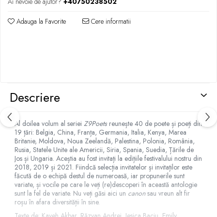
Ai nevoie de ajutor?
+40750238502
Adauga la Favorite
Cere informatii
Descriere
Al doilea volum al seriei
Z9Poets
reunește 40 de poete și poeți din
19 țări: Belgia, China, Franța, Germania, Italia, Kenya, Marea
Britanie, Moldova, Noua Zeelandă, Palestina, Polonia, România,
Rusia, Statele Unite ale Americii, Siria, Spania, Suedia, Țările de
Jos și Ungaria. Aceștia au fost invitați la edițiile festivalului nostru din
2018, 2019 și 2021. Fiindcă selecția invitatelor și invitaților este
făcută de o echipă destul de numeroasă, iar propunerile sunt
variate, și vocile pe care le veți (re)descoperi în această antologie
sunt la fel de variate. Nu veți găsi aici un
canon
sau vreun alt fir
roșu în afara diversității în sine.
Texte de: Kaveh Akbar, Răzvan Andrei, Jesica Baciu, Emily