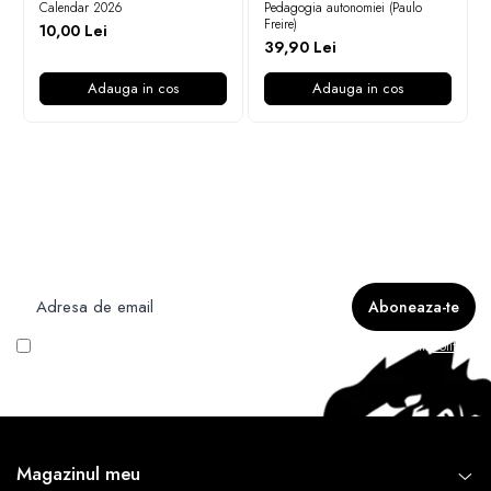
Calendar 2026
Pedagogia autonomiei (Paulo
Freire)
10,00 Lei
39,90 Lei
Adauga in cos
Adauga in cos
Newsletter
Nu rata ofertele si promotiile noastre
Vreau să primesc newsletter cu promoțiile magazinului. Află mai multe în
Politica
de Confidentialitate
Magazinul meu