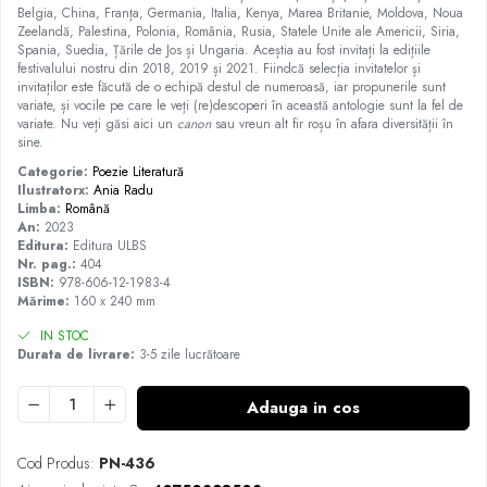
Belgia, China, Franța, Germania, Italia, Kenya, Marea Britanie, Moldova, Noua
Zeelandă, Palestina, Polonia, România, Rusia, Statele Unite ale Americii, Siria,
Spania, Suedia, Țările de Jos și Ungaria. Aceștia au fost invitați la edițiile
festivalului nostru din 2018, 2019 și 2021. Fiindcă selecția invitatelor și
invitaților este făcută de o echipă destul de numeroasă, iar propunerile sunt
variate, și vocile pe care le veți (re)descoperi în această antologie sunt la fel de
variate. Nu veți găsi aici un
canon
sau vreun alt fir roșu în afara diversității în
sine.
Categorie:
Poezie
Literatură
Ilustratorx:
Ania Radu
Limba:
Română
An:
2023
Editura:
Editura ULBS
Nr. pag.:
404
ISBN:
978-606-12-1983-4
Mărime:
160 x 240 mm
IN STOC
Durata de livrare:
3-5 zile lucrătoare
Adauga in cos
Cod Produs:
PN-436