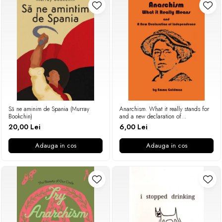
Să ne aminim de Spania (Murray
Anarchism. What it really stands for
Bookchin)
and a new declaration of
independence (Emma Goldman)
20,00 Lei
6,00 Lei
Adauga in cos
Adauga in cos