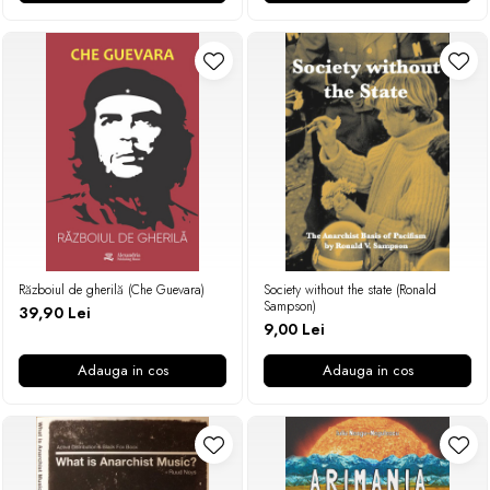
Războiul de gherilă (Che Guevara)
Society without the state (Ronald
Sampson)
39,90 Lei
9,00 Lei
Adauga in cos
Adauga in cos