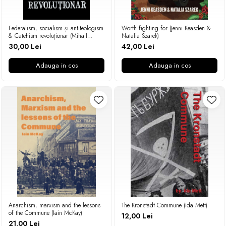
Federalism, socialism și antiteologism
Worth fighting for (Jenni Keasden &
& Catehism revoluționar (Mihail
Natalia Szarek)
Bakunin)
30,00 Lei
42,00 Lei
Adauga in cos
Adauga in cos
Anarchism, marxism and the lessons
The Kronstadt Commune (Ida Mett)
of the Commune (Iain McKay)
12,00 Lei
21,00 Lei