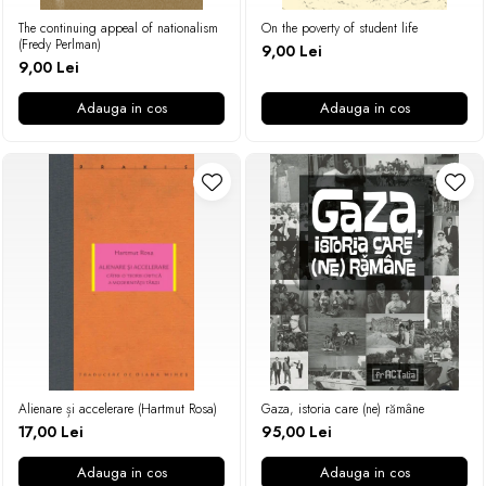
The continuing appeal of nationalism
On the poverty of student life
(Fredy Perlman)
9,00 Lei
9,00 Lei
Adauga in cos
Adauga in cos
Alienare și accelerare (Hartmut Rosa)
Gaza, istoria care (ne) rămâne
17,00 Lei
95,00 Lei
Adauga in cos
Adauga in cos