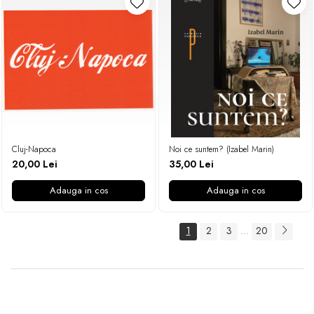
Cluj-Napoca
Noi ce suntem? (Izabel Marin)
20,00 Lei
35,00 Lei
Adauga in cos
Adauga in cos
1
2
3
20
...
Newsletter