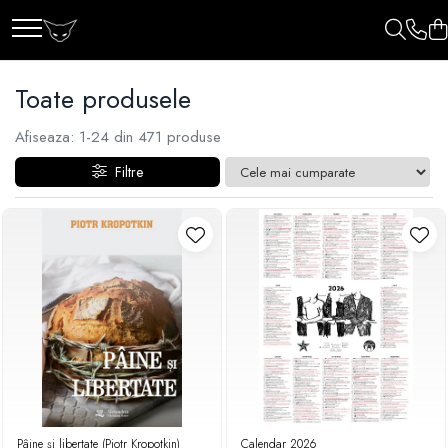
Toate produsele
Afiseaza:
1-
24
din
471
produse
Filtre
Pâine și libertate (Piotr Kropotkin)
Calendar 2026