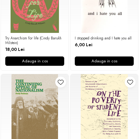
Try Anarchism for life (Cindy Barukh
I stopped drinking and I hate you all
Milstein)
6,00 Lei
18,00 Lei
Adauga in cos
Adauga in cos