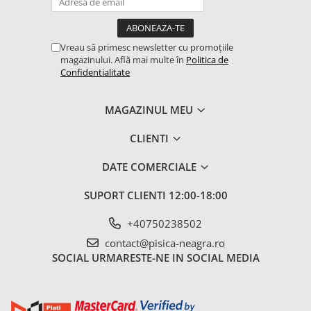
comunistă și a instituit cultul neîngrădit al autorității.
Fără o democrație autentică – adică fără pluralism politic, fără
Vreau să primesc newsletter cu promoțiile
discutarea liberă a priorităților și fără alegerea liberă între diferite
magazinului. Află mai multe în
Politica de
propuneri și platforme economice dezbătute – planificarea se
Confidentialitate
transformă inevitabil într-un sistem birocratic și autoritar de
dictatură a nevoilor (așa cum demonstrează pe deplin istoria
fostei Uniuni Sovietice).”
MAGAZINUL MEU
Michael Löwy
CLIENTI
DATE COMERCIALE
SUPORT CLIENTI
12:00-18:00
+40750238502
contact@pisica-neagra.ro
SOCIAL
URMARESTE-NE IN SOCIAL MEDIA