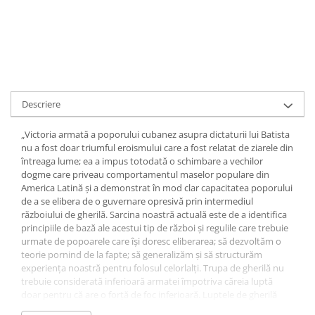
Descriere
„Victoria armată a poporului cubanez asupra dictaturii lui Batista
nu a fost doar triumful eroismului care a fost relatat de ziarele din
întreaga lume; ea a impus totodată o schimbare a vechilor
dogme care priveau comportamentul maselor populare din
America Latină și a demonstrat în mod clar capacitatea poporului
de a se elibera de o guvernare opresivă prin intermediul
războiului de gherilă. Sarcina noastră actuală este de a identifica
principiile de bază ale acestui tip de război și regulile care trebuie
urmate de popoarele care își doresc eliberarea; să dezvoltăm o
teorie pornind de la fapte; să generalizăm și să structurăm
experiența noastră pentru folosul celorlalți. Trupa de gherilă nu
trebuie considerată inferioară armatei împotriva căreia luptă
doar pentru că are o forță de foc inferioară. Luptele de gherilă
sunt instrumentul acelei tabere care este susținută de majoritate