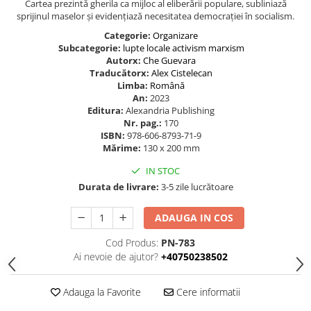
Cartea prezintă gherila ca mijloc al eliberării populare, subliniază
sprijinul maselor și evidențiază necesitatea democrației în socialism.
Categorie:
Organizare
Subcategorie:
lupte locale
activism
marxism
Autorx:
Che Guevara
Traducătorx:
Alex Cistelecan
Limba:
Română
An:
2023
Editura:
Alexandria Publishing
Nr. pag.:
170
ISBN:
978-606-8793-71-9
Mărime:
130 x 200 mm
IN STOC
Durata de livrare:
3-5 zile lucrătoare
ADAUGA IN COS
Cod Produs:
PN-783
Ai nevoie de ajutor?
+40750238502
Adauga la Favorite
Cere informatii