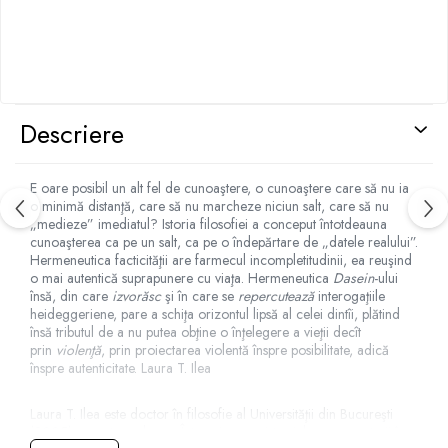
Descriere
E oare posibil un alt fel de cunoaştere, o cunoaştere care să nu ia
o minimă distanţă, care să nu marcheze niciun salt, care să nu
„medieze” imediatul? Istoria filosofiei a conceput întotdeauna
cunoaşterea ca pe un salt, ca pe o îndepărtare de „datele realului”.
Hermeneutica facticităţii are farmecul incompletitudinii, ea reuşind
o mai autentică suprapunere cu viaţa. Hermeneutica
Dasein
-ului
însă, din care
izvorăsc
şi în care se
repercutează
interogaţiile
heideggeriene, pare a schiţa orizontul lipsă al celei dintîi, plătind
însă tributul de a nu putea obţine o înţelegere a vieţii decît
prin
violenţă
, prin proiectarea violentă înspre posibilitate, adică
înspre autenticitate. Laura T. Ilea
Laura T. Ilea este doctor în filosofie al Universităţii din Bucureşti
(2005), cu o teză despre Întemeierea existenţială a cunoaşterii în