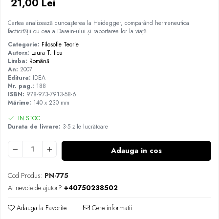
21,00 Lei
Cartea analizează cunoașterea la Heidegger, comparând hermeneutica
facticității cu cea a Dasein-ului și raportarea lor la viață.
Categorie:
Filosofie
Teorie
Autorx:
Laura T. Ilea
Limba:
Română
An:
2007
Editura:
IDEA
Nr. pag.:
188
ISBN:
978-973-7913-58-6
Mărime:
140 x 230 mm
IN STOC
Durata de livrare:
3-5 zile lucrătoare
Adauga in cos
Cod Produs:
PN-775
Ai nevoie de ajutor?
+40750238502
Adauga la Favorite
Cere informatii