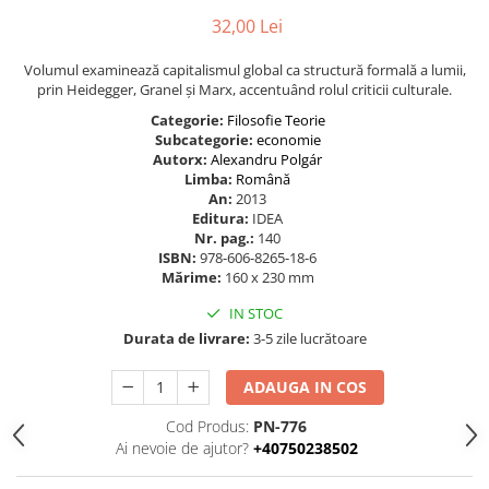
32,00 Lei
Volumul examinează capitalismul global ca structură formală a lumii,
prin Heidegger, Granel și Marx, accentuând rolul criticii culturale.
Categorie:
Filosofie
Teorie
Subcategorie:
economie
Autorx:
Alexandru Polgár
Limba:
Română
An:
2013
Editura:
IDEA
Nr. pag.:
140
ISBN:
978-606-8265-18-6
Mărime:
160 x 230 mm
IN STOC
Durata de livrare:
3-5 zile lucrătoare
ADAUGA IN COS
Cod Produs:
PN-776
Ai nevoie de ajutor?
+40750238502