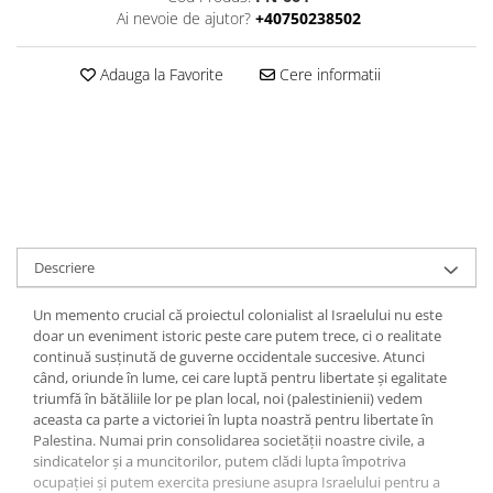
Ai nevoie de ajutor?
+40750238502
Adauga la Favorite
Cere informatii
Descriere
Un memento crucial că proiectul colonialist al Israelului nu este
doar un eveniment istoric peste care putem trece, ci o realitate
continuă susținută de guverne occidentale succesive. Atunci
când, oriunde în lume, cei care luptă pentru libertate și egalitate
triumfă în bătăliile lor pe plan local, noi (palestinienii) vedem
aceasta ca parte a victoriei în lupta noastră pentru libertate în
Palestina. Numai prin consolidarea societății noastre civile, a
sindicatelor și a muncitorilor, putem clădi lupta împotriva
ocupației și putem exercita presiune asupra Israelului pentru a