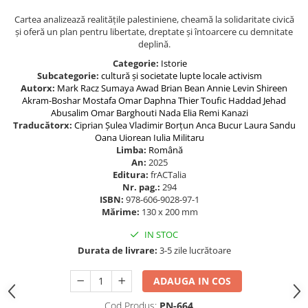
Cartea analizează realitățile palestiniene, cheamă la solidaritate civică
și oferă un plan pentru libertate, dreptate și întoarcere cu demnitate
deplină.
Categorie:
Istorie
Subcategorie:
cultură și societate
lupte locale
activism
Autorx:
Mark Racz
Sumaya Awad
Brian Bean
Annie Levin
Shireen
Akram-Boshar
Mostafa Omar
Daphna Thier
Toufic Haddad
Jehad
Abusalim
Omar Barghouti
Nada Elia
Remi Kanazi
Traducătorx:
Ciprian Șulea
Vladimir Borțun
Anca Bucur
Laura Sandu
Oana Uiorean
Iulia Militaru
Limba:
Română
An:
2025
Editura:
frACTalia
Nr. pag.:
294
ISBN:
978-606-9028-97-1
Mărime:
130 x 200 mm
IN STOC
Durata de livrare:
3-5 zile lucrătoare
ADAUGA IN COS
Cod Produs:
PN-664